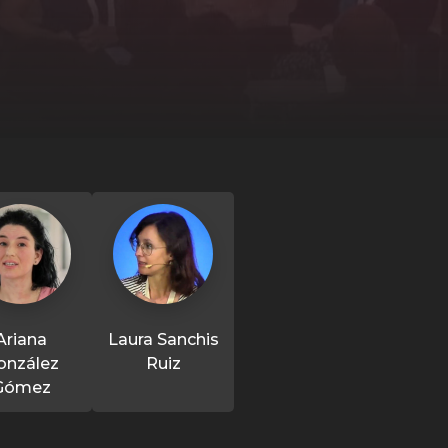
Ariana
Laura Sanchis
onzález
Ruiz
Gómez