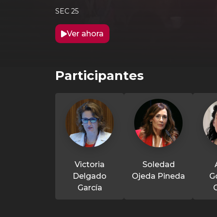
SEC 25
Ver ahora
Participantes
Victoria
Soledad
Delgado
Ojeda Pineda
G
García