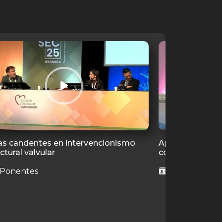
s candentes en intervencionismo
Aprendiendo de 
ctural valvular
complejas en p
 Ponentes
6 Ponentes