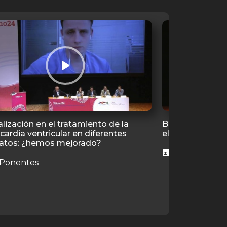
lización en el tratamiento de la
Bases anatómic
cardia ventricular en diferentes
electrofisiológi
ratos: ¿hemos mejorado?
6 Ponentes
Ponentes