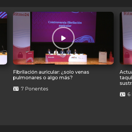
Fibrilación auricular: ¿solo venas
Actua
pulmonares o algo más?
taqui
sust
7 Ponentes
6 