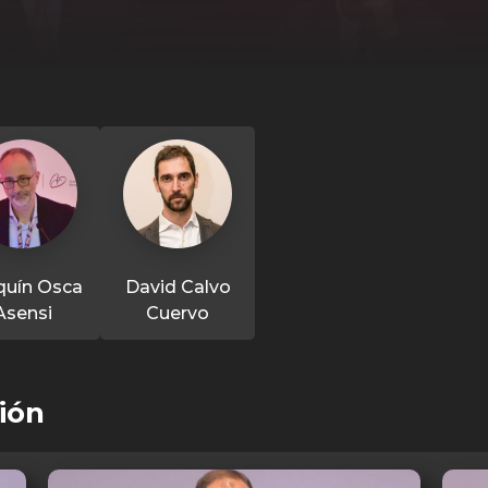
quín Osca
David Calvo
Asensi
Cuervo
ión