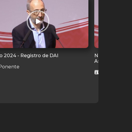
o 2024 - Registro de DAI
Nueva gestión d
Asociación de 
Ponente
1 Ponente