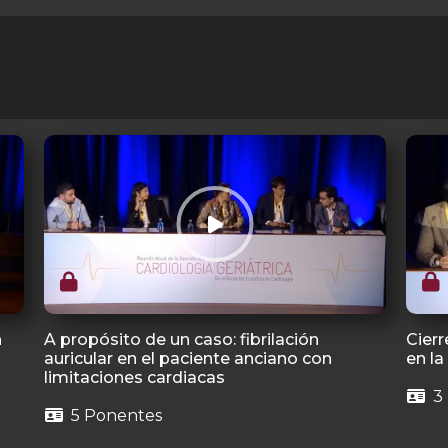
n
A propósito de un caso: fibrilación
Cierr
auricular en el paciente anciano con
en l
limitaciones cardiacas
3
5 Ponentes