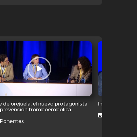
e de orejuela, el nuevo protagonista
Insuficiencia c
a prevención tromboembólica
6 Ponentes
 Ponentes