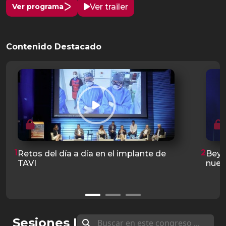
Ver trailer
Ver programa
Contenido Destacado
1
2
Retos del día a día en el implante de
Beyo
TAVI
nues
Sesiones |