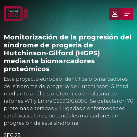
Monitorización de la progresión del
síndrome de progeria de
Hutchinson-Gilford (HGPS)
mediante biomarcadores
proteómicos
Este proyecto europeo identifica biomarcadores
del síndrome de progeria de Hutchinson-Gilford
mediante análisis proteómico en plasma de
ratones WT y LmnaG609G/G609G. Se detectaron 70
proteínas alteradas y 4 ligadas a enfermedades
cardiovasculares, potenciales marcadores de
progresión de este síndrome.
SEC 25