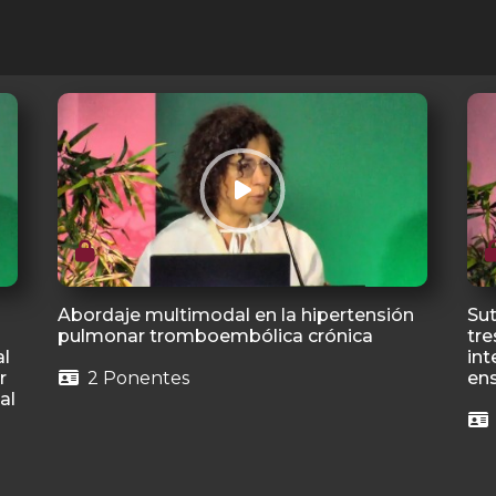
Abordaje multimodal en la hipertensión
Sut
pulmonar tromboembólica crónica
tr
al
int
r
2 Ponentes
en
al