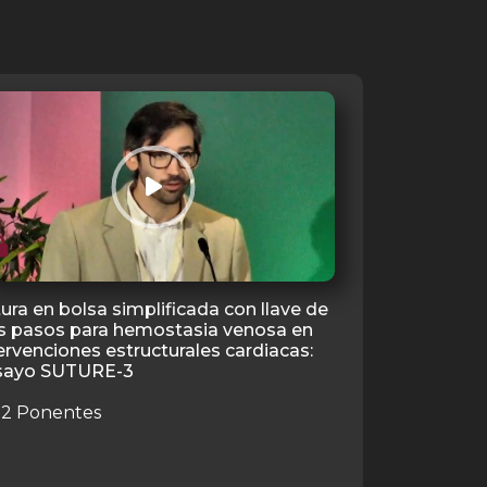
ura en bolsa simplificada con llave de
Tratamiento
es pasos para hemostasia venosa en
en la insufic
ervenciones estructurales cardiacas:
auricular ver
sayo SUTURE-3
clínicos
2 Ponentes
2 Ponent