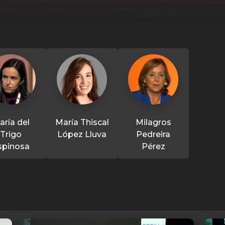
aría del
María Thiscal
Milagros
Trigo
López Lluva
Pedreira
spinosa
Pérez