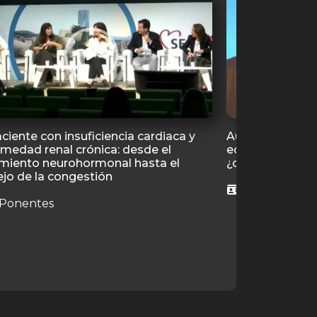
ciente con insuficiencia cardiaca y
Aumento expone
medad renal crónica: desde el
ecocardiografía
amiento neurohormonal hasta el
¿cómo gestiona
jo de la congestión
4 Ponentes
Ponentes