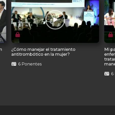
en
¿Cómo manejar el tratamiento
Mi pa
antitrombótico en la mujer?
enfer
trat
6 Ponentes
mane
6 