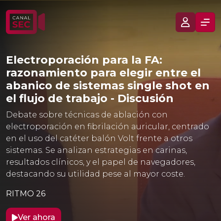
Electroporación para la FA:
razonamiento para elegir entre el
abanico de sistemas single shot en
el flujo de trabajo - Discusión
Debate sobre técnicas de ablación con
electroporación en fibrilación auricular, centrado
en el uso del catéter balón Volt frente a otros
sistemas. Se analizan estrategias en carinas,
resultados clínicos, y el papel de navegadores,
destacando su utilidad pese al mayor coste.
RITMO 26
Ver ahora