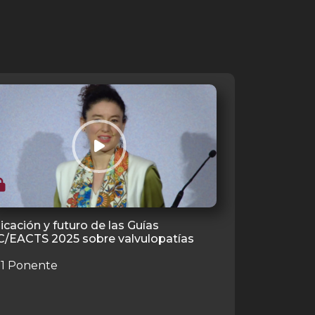
icación y futuro de las Guías
Desgranando
C/EACTS 2025 sobre valvulopatías
sobre valvul
1 Ponente
5 Ponent