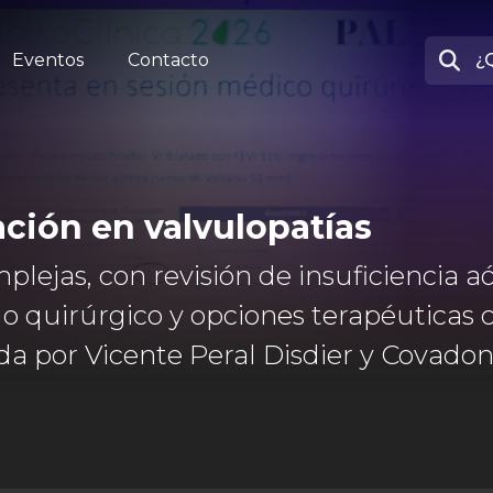
Eventos
Contacto
ación en valvulopatías
lejas, con revisión de insuficiencia aó
go quirúrgico y opciones terapéuticas 
da por Vicente Peral Disdier y Covado