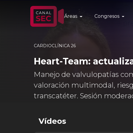
Áreas
Congresos
CARDIOCLÍNICA 26
Heart-Team: actualiz
Manejo de valvulopatías comp
valoración multimodal, ries
transcatéter. Sesión modera
Vídeos