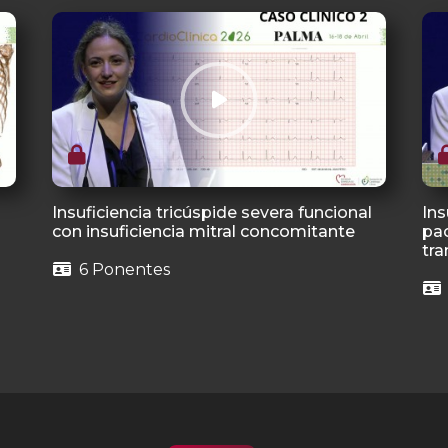
Insuficiencia tricúspide severa funcional
Ins
con insuficiencia mitral concomitante
pac
tra
6 Ponentes