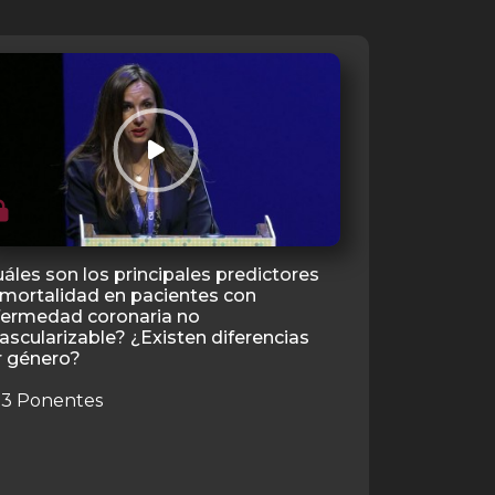
áles son los principales predictores
Resultados a
mortalidad en pacientes con
insuficienci
fermedad coronaria no
crónica según
ascularizable? ¿Existen diferencias
cardiaca y e
r género?
renal
3 Ponentes
3 Ponent